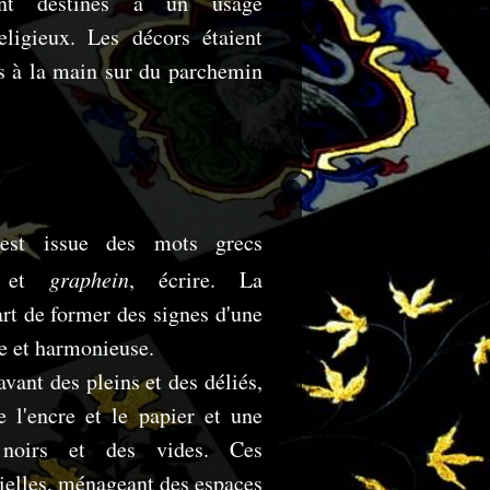
ent destinés à un usage
eligieux. Les décors étaient
s à la main sur du parchemin
est issue des mots grecs
, et
graphein
, écrire. La
'art de former des signes d'une
e et harmonieuse.
avant des pleins et des déliés,
e l'encre et le papier et une
 noirs et des vides. Ces
tielles, ménageant des espaces