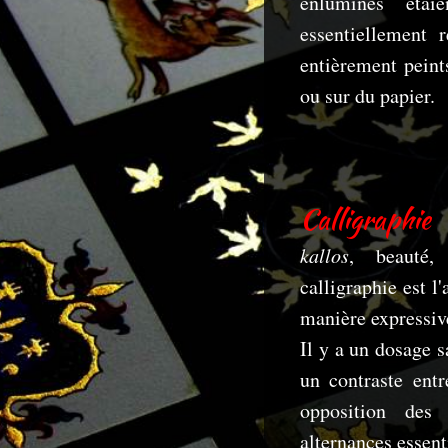
enluminés étai
essentiellement r
entièrement peint
ou sur du papier.
Calligraphie
kallos
, beauté
calligraphie est l
manière expressiv
Il y a un dosage s
un contraste entr
opposition des
alternances essen