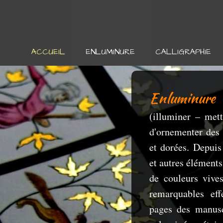
ACCUEIL
ENLUMINURE
CALLIGRAPHIE
Enluminure
(illuminer – mett
d'ornementer des l
et dorées. Depuis 
et autres éléments
de couleurs vives
remarquables eff
pages des manusc