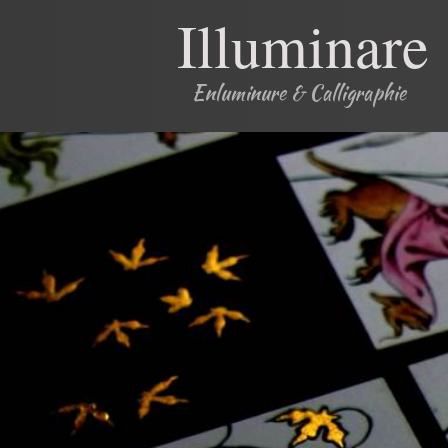
Illuminare
Enluminure & Calligraphie